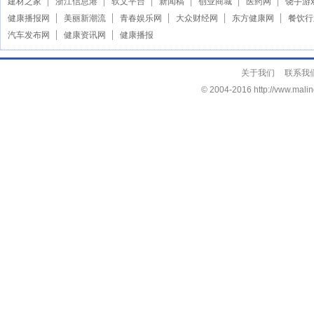
建材之家
浙江信息港
软文平台
新闻稿
创业商城
医药网
饶手游
健康播报网
美丽新潮流
青春娱乐网
大众财经网
东方健康网
餐饮行
汽车发布网
健康资讯网
健康播报
关于我们
联系我
© 2004-2016 http://vww.malin