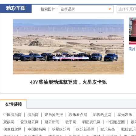
精彩车图
搜索图片：
选择品牌
选择车系(
美好
48V柴油混动燃擎登陆，火星皮卡驰
友情链接
中国演员网
演员网
娱乐抢先报
娱乐看点网
影视热点网
星光娱乐
观娱网
爱豆娱乐网
娱乐新闻
歌手网
明星资讯网
中国追星圈
娱
偶像粉丝网
中国模特网
明星娱乐网
娱乐新星网
娱乐头条
戳粉娱乐