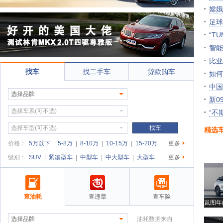
嫦娥
足球
“T
智能
比亚
找车
找二手车
贷款购车
如何
中国
选择品牌
新0
选择车系(可不选)
“不
选择车型(可不选)
找车
精选
价格：
5万以下
|
5-8万
|
8-10万
|
10-15万
|
15-20万
更多
级别：
SUV
|
紧凑型车
|
中型车
|
中大型车
|
大型车
更多
查油耗
查违章
查车险
岚图年
选择品牌
油耗数据来自