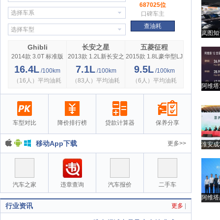
687025位
选择车系
口碑车主
查油耗
选择车型
岚图知
Ghibli
长安之星
五菱征程
2014款 3.0T 标准版
2013款 1.2L新长安之
2015款 1.8L豪华型LJ
星标准型
479QE2
16.4L
7.1L
9.5L
/100km
/100km
/100km
（16人）平均油耗
（83人）平均油耗
（6人）平均油耗
阿维塔
车型对比
降价排行榜
贷款计算器
保养分享
移动App下载
更多>>
淮安成
汽车之家
违章查询
汽车报价
二手车
阿维塔
行业资讯
更多
|