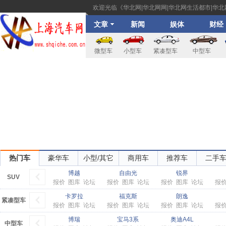
欢迎光临《华北网|华北网网|华北网生活都市|华
文章
新闻
娱体
财经
微型车
小型车
紧凑型车
中型车
热门车
豪华车
小型/其它
商用车
推荐车
二手
博越
自由光
锐界
SUV
报价
图库
论坛
报价
图库
论坛
报价
图库
论坛
报
卡罗拉
福克斯
朗逸
紧凑型车
报价
图库
论坛
报价
图库
论坛
报价
图库
论坛
报
博瑞
宝马3系
奥迪A4L
中型车