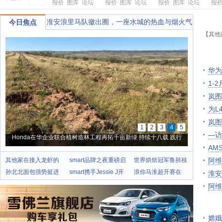
报价
图库
论坛
报价
图库
论坛
报价
图库
论坛
报
淮安浪里马队徽出圈，一座水城的热血与烟火气
今日焦点
【其他
华为
1-
岚图
为L
岚图
1
2
3
4
5
—访
Honda在华企业联合植树造林工程再拓千亩新绿 持续十八载 践行
AM
绿色承诺
其他家在接入龙虾的
smart品牌之夜重磅启
世界烘焙冠军鲁胚枝
阿维
时
孙北北面包强势挺进
smart携手Jessie J开
加
浪你马淮超开赛在
淮安
华
即，
阿维
嫦娥