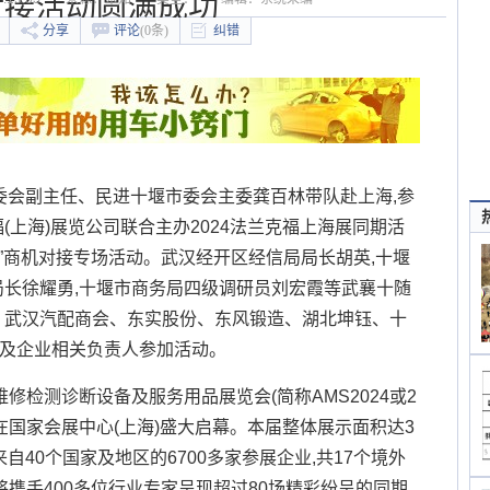
对接活动圆满成功
分享
评论
(0条)
纠错
管委会副主任、民进十堰市委会主委龚百林带队赴上海,参
(上海)展览公司联合主办2024法兰克福上海展同期活
群”商机对接专场活动。武汉经开区经信局局长胡英,十堰
长徐耀勇,十堰市商务局四级调研员刘宏霞等武襄十随
、武汉汽配商会、东实股份、东风锻造、湖北坤钰、十
织及企业相关负责人参加活动。
维修检测诊断设备及服务用品展览会(简称AMS2024或2
5日在国家会展中心(上海)盛大启幕。本届整体展示面积达3
来自40个国家及地区的6700多家参展企业,共17个境外
将携手400多位行业专家呈现超过80场精彩纷呈的同期