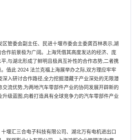
发区管委会副主任、民进十堰市委会主委龚百林表示,湖
的合作前景极为广阔。上海凭借其高度发达的经济、庞
平,与湖北形成了鲜明且极具互补性的合作态势,二者携
值此 2024 法兰克福上海展举办之际,双方理应牢牢
姿深入研讨合作路径,全力挖掘潜藏于产业深处的无限潜
息交流优势,为两地汽车零部件产业的协同发展开辟新的
业升级蓝图,向着打造具有全球竞争力的汽车零部件产业
、十堰汇三合电子科技有限公司、湖北万有电机进出口