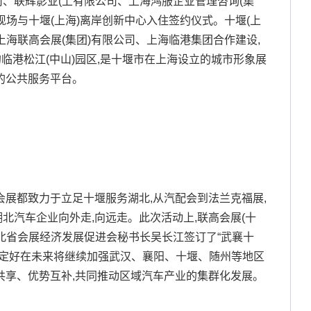
、联辉影业(上有限公司、上海鸿服企业管理咨询(集
现场与十堰(上海)离岸创新中心入住签约仪式。十堰(上
上海联高会展(集团)有限公司、上海临港集团合作建设,
的临港松江(中山)园区,是十堰市在上海设立的城市形象展
的公共服务平台。
会展都致力于立足十堰服务湖北,从汽配会到法兰克福展,
北汽车企业向外走,向远走。此次活动上,联高会展(十
北省会展经济发展促进会秘书长吴长江签订了“武襄十
约定好在未来将继续加强武汉、襄阳、十堰、随州等地区
共享、优势互补,共同推动区域汽车产业的集群化发展。