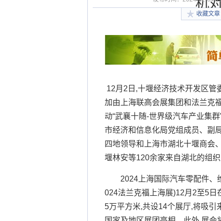
机
收藏文章
12月2日,十堰经济技术开发区
加由上海联高会展集团和法兰克福
动“武襄十随-世界级汽车产业集
市经济和信息化局党组成员、副局
四地领导和上海市湖北十堰商会
堰林安等120余家来自湖北的组
2024上海国际汽车零配件、
024法兰克福上海展)12月2至
5万平方米,共设14个展厅,将吸引
国家及地区展团亮相。此外,展会