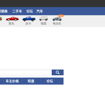
经销商
二手车
论坛
汽车
跑车
皮卡
微面
电动车
车主价格
知道
论坛