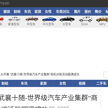
汽车网》
娱体
财经
车讯
家居
女性
车型对比
图片
报价
降价
车
紧凑型车
中型车
中大型车
大型车
SUV
MPV
24盛大开幕 “武襄十随-世界级汽车产业集群”商机对接活动圆满成功
财经
车讯
家居
女性
视频
二手车
 “武襄十随-世界级汽车产业集群”商
:19:53
来源：未知
类型：
编辑：系统采编