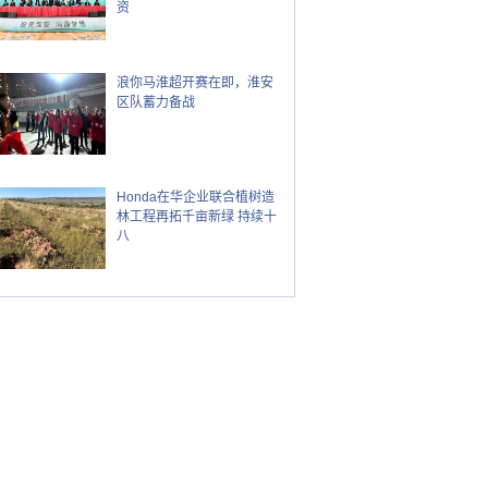
资
浪你马淮超开赛在即，淮安
区队蓄力备战
Honda在华企业联合植树造
林工程再拓千亩新绿 持续十
八