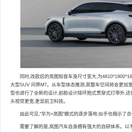
同时,改款后的岚图知音车身尺寸变大,为4810*1900*16
大型SUV 问界M7。从车型体态推测,其整车空间将会更加
型也进行了全新的设计,前脸设计除环抱式贯穿式灯带外,还
头视觉更宽,更显前卫科技。
由此可见,“华为+岚图”模式的逐步落地,似乎也揭示了
需要了解的是,岚图汽车自身拥有强大的自研体系。以不