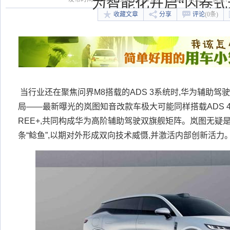
为智能化开启“内卷式
收藏文章
分享
评论
(0条)
当行业还在聚焦问界M8搭载的ADS 3系统时,华为辅助
局——最新曝光的岚图知音改款车极大可能同样搭载ADS 4
REE+,共同构成华为高阶辅助驾驶双旗舰矩阵。岚图无疑
条“鲶鱼”,以期对外形成双向技术威慑,并激活内部创新活力