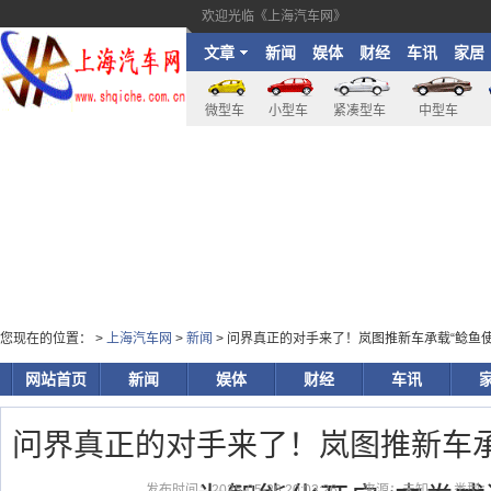
欢迎光临《上海汽车网》
文章
新闻
娱体
财经
车讯
家居
微型车
小型车
紧凑型车
中型车
您现在的位置： >
上海汽车网
>
新闻
> 问界真正的对手来了！岚图推新车承载“鲶鱼使
网站首页
新闻
娱体
财经
车讯
问界真正的对手来了！岚图推新车承
发布时间：2025-05-26 20:03:26
来源：未知
类型