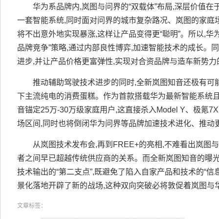
华为系品牌内,岚图与问界的“双载体”布局,深层价值在
一套智能系统,同时面对问界的城市复杂路况、岚图的家庭
将不出意外地实现暴涨,这样让产品变得更“聪明”。所以,华
品牌竞争”策略,通过内部良性博弈,加速智能技术的成长。
进步,并让产品价格更富弹性,实现对合资品牌与造车新势力
推动辅助驾驶技术进步的同时,全新岚图知音还极有可
下主流纯电的消费蛋糕。作为首款搭载华为最新智能系统且
音锚定25万-30万级家庭用户,这直接杀入Model Y、极氪
场区间,同时也将倒闭华为问界等品牌加速技术进化、推动
从岚图技术发布会,再到FREE+的亮相,不难看出岚图
者之间早已超越传统供应商的关系。而全新岚图知音的曝光
技术输出的“第二支点”,既避免了陷入自家产品和技术的“信
景化落地开辟了新的战场,这种双向突破必将敦促着岚图与
文章标签：