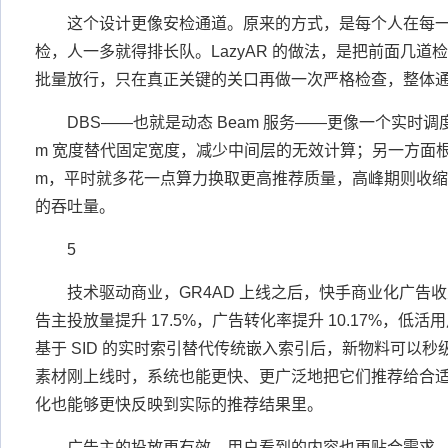
这个设计更像安检通道。原来的方式，是每个人在每
检，人一多就得排长队。LazyAR 的做法，是把前面几
批量放行，只在真正关键的关口再做一次严格检查，整体
DBS——也就是动态 Beam 服务——更像一个实时调
m 宽度替代固定宽度，减少中间层的无效计算；另一方面根据实
m，平时就多花一点算力换取更高推荐质量，高峰期则收缩 
的吞吐量。
5
技术驱动商业，GR4AD 上线之后，快手商业化广告收入
告主投放量提升 17.5%，广告转化率提升 10.17%，低活
基于 SID 的实时索引替代传统嵌入索引后，新物料可以
素材刚上线时，系统也能更快、更广泛地把它们推荐给合
化也能够更快反映到实际的推荐结果里。
广告主的投放更有效，用户看到的内容也更贴合需求